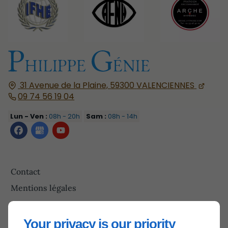
31 Avenue de la Plaine,
59300
VALENCIENNES
09 74 56 19 04
Lun - Ven :
08h - 20h
Sam :
08h - 14h
Contact
Mentions légales
Plan du site
Your privacy is our priority