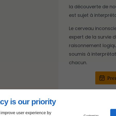
la découverte de no
est sujet à interprét
Le cerveau inconsci
expert de la survie 
raisonnement logiqu
soumis à interpréta
chacun.
Pre
cy is our priority
 improve user experience by