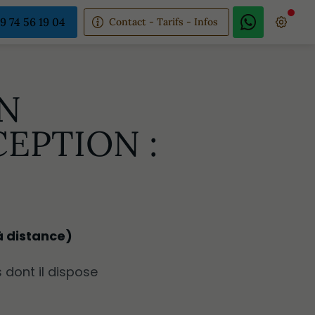
9 74 56 19 04
Contact - Tarifs - Infos
UN
EPTION :
à distance)
 dont il dispose