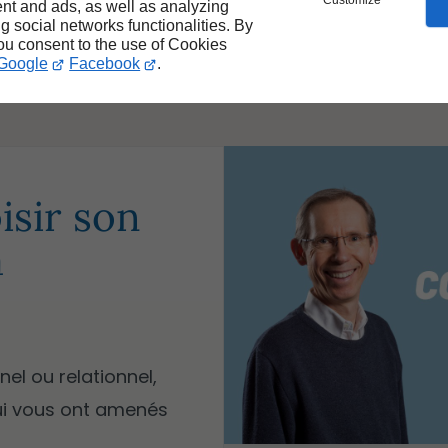
Customize
et psychothérapie : un 
nt and ads, as well as analyzing
ng social networks functionalities. By
you consent to the use of Cookies
Google
Facebook
.
sir son
à
el ou relationnel,
ui vous ont amenés