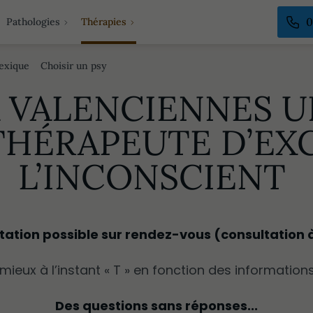
0
Pathologies
Thérapies
exique
Choisir un psy
 VALENCIENNES 
Grignotages
HÉRAPEUTE D’EXC
Diététique
Alimentation fonctionnelle
L’INCONSCIENT
Infertilité - Stérilité
Sexologie - Libido
Thérapie de couple et familiale
tation possible sur rendez-vous (consultation 
mieux à l’instant « T » en fonction des informations
Des questions sans réponses...