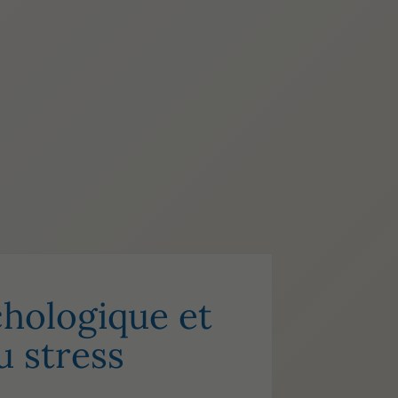
chologique et
u stress