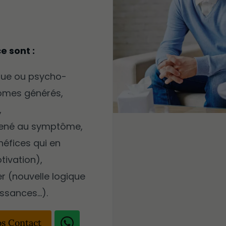
e sont :
que ou psycho-
ômes générés,
,
mené au symptôme,
énéfices qui en
tivation),
r (nouvelle logique
ssances…).
os Contact