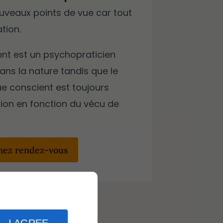
uveaux points de vue car tout
ation.
ent est un psychopraticien
dans la nature tandis que le
e conscient est toujours
tion en fonction du vécu de
nez rendez-vous