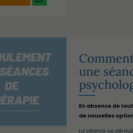
Comment 
une séan
psycholog
En absence de tout
de nouvelles option
La séance se dérou