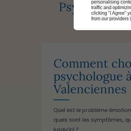
Psychologie 
personalising conte
traffic and optimizi
clicking "I Agree" 
from our providers
Comment choi
psychologue 
Valenciennes
Quel est le problème émotionn
quels sont les symptômes, q
jusqu’ici ?