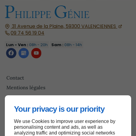
31 Avenue de la Plaine,
59300
VALENCIENNES
09 74 56 19 04
Lun - Ven :
08h - 20h
Sam :
08h - 14h
Contact
Mentions légales
Plan du site
Your privacy is our priority
We use Cookies to improve user experience by
Haut de page
personalising content and ads, as well as
analyzing traffic and optimizing social networks