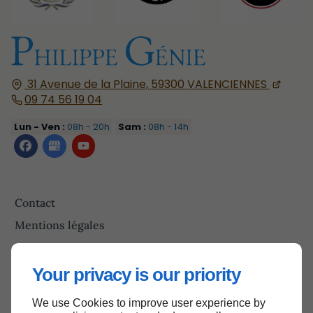
31 Avenue de la Plaine,
59300
VALENCIENNES
09 74 56 19 04
Lun - Ven :
08h - 20h
Sam :
08h - 14h
Contact
Mentions légales
Plan du site
Your privacy is our priority
We use Cookies to improve user experience by
Haut de page