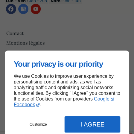
Lun - Ven :
08h - 20h
Sam :
08h - 14h
Contact
Mentions légales
Plan du site
Your privacy is our priority
We use Cookies to improve user experience by
Haut de page
personalising content and ads, as well as
analyzing traffic and optimizing social networks
functionalities. By clicking "I Agree" you consent to
the use of Cookies from our providers
Google
Facebook
.
I AGREE
Customize