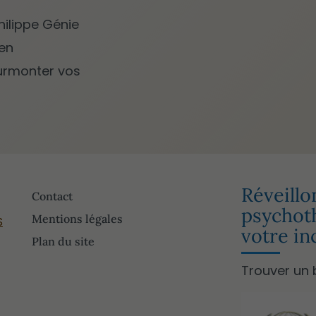
hilippe Génie
ien
surmonter vos
Réveillo
Contact
psychoth
Mentions légales
S
votre in
Plan du site
Trouver un 