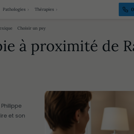
0
Pathologies
Thérapies
exique
Choisir un psy
ie à proximité de 
Grignotages
Diététique
Alimentation fonctionnelle
Infertilité - Stérilité
Sexologie - Libido
Thérapie de couple et familiale
Philippe
ire et son