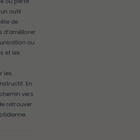
die ou perte
un outil
uête de
s d’améliorer
munication ou
s et les
 les
structif. En
 chemin vers
de retrouver
uotidienne.