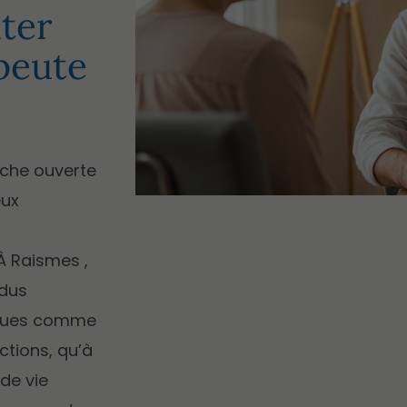
ter
peute
che ouverte
eux
À Raismes ,
idus
iques comme
ctions, qu’à
de vie