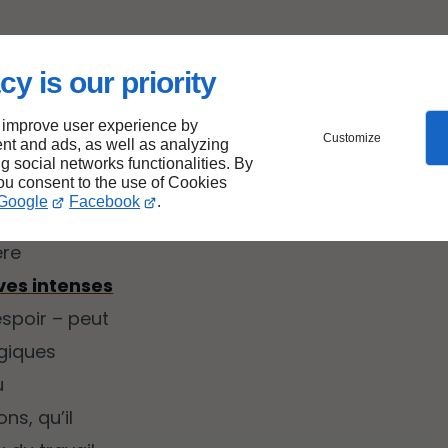
tre et
cy is our priority
 improve user experience by
Customize
nt and ads, as well as analyzing
ng social networks functionalities. By
you consent to the use of Cookies
and
Google
Facebook
.
 indicateurs
ère
ves intenses
espoir – peut
ogiques
u
ns, qu’il