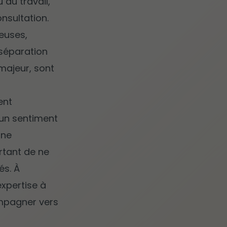
 du travail,
nsultation.
reuses,
séparation
majeur, sont
ent
 un sentiment
une
rtant de ne
és. À
expertise à
ompagner vers